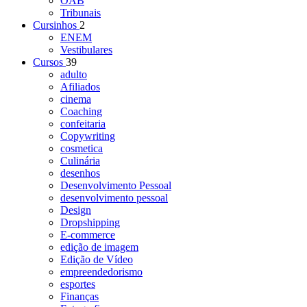
OAB
Tribunais
Cursinhos
2
ENEM
Vestibulares
Cursos
39
adulto
Afiliados
cinema
Coaching
confeitaria
Copywriting
cosmetica
Culinária
desenhos
Desenvolvimento Pessoal
desenvolvimento pessoal
Design
Dropshipping
E-commerce
edição de imagem
Edição de Vídeo
empreendedorismo
esportes
Finanças