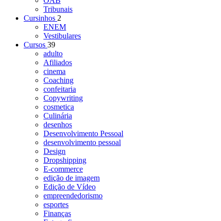
OAB
Tribunais
Cursinhos
2
ENEM
Vestibulares
Cursos
39
adulto
Afiliados
cinema
Coaching
confeitaria
Copywriting
cosmetica
Culinária
desenhos
Desenvolvimento Pessoal
desenvolvimento pessoal
Design
Dropshipping
E-commerce
edição de imagem
Edição de Vídeo
empreendedorismo
esportes
Finanças