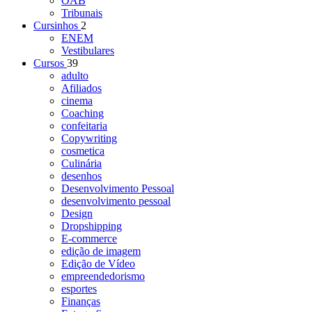
OAB
Tribunais
Cursinhos
2
ENEM
Vestibulares
Cursos
39
adulto
Afiliados
cinema
Coaching
confeitaria
Copywriting
cosmetica
Culinária
desenhos
Desenvolvimento Pessoal
desenvolvimento pessoal
Design
Dropshipping
E-commerce
edição de imagem
Edição de Vídeo
empreendedorismo
esportes
Finanças