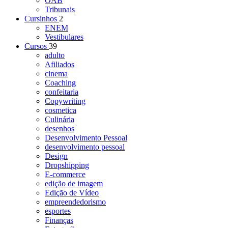
OAB
Tribunais
Cursinhos
2
ENEM
Vestibulares
Cursos
39
adulto
Afiliados
cinema
Coaching
confeitaria
Copywriting
cosmetica
Culinária
desenhos
Desenvolvimento Pessoal
desenvolvimento pessoal
Design
Dropshipping
E-commerce
edição de imagem
Edição de Vídeo
empreendedorismo
esportes
Finanças