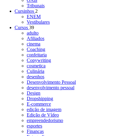
OAB
Tribunais
Cursinhos
2
ENEM
Vestibulares
Cursos
39
adulto
Afiliados
cinema
Coaching
confeitaria
Copywriting
cosmetica
Culinária
desenhos
Desenvolvimento Pessoal
desenvolvimento pessoal
Design
Dropshipping
E-commerce
edição de imagem
Edição de Vídeo
empreendedorismo
esportes
Finanças