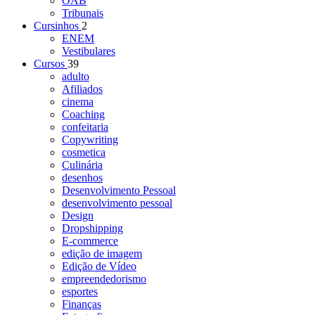
OAB
Tribunais
Cursinhos
2
ENEM
Vestibulares
Cursos
39
adulto
Afiliados
cinema
Coaching
confeitaria
Copywriting
cosmetica
Culinária
desenhos
Desenvolvimento Pessoal
desenvolvimento pessoal
Design
Dropshipping
E-commerce
edição de imagem
Edição de Vídeo
empreendedorismo
esportes
Finanças