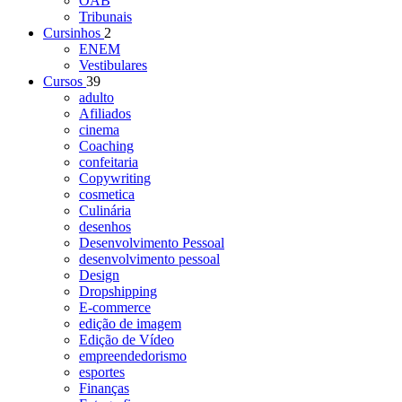
OAB
Tribunais
Cursinhos
2
ENEM
Vestibulares
Cursos
39
adulto
Afiliados
cinema
Coaching
confeitaria
Copywriting
cosmetica
Culinária
desenhos
Desenvolvimento Pessoal
desenvolvimento pessoal
Design
Dropshipping
E-commerce
edição de imagem
Edição de Vídeo
empreendedorismo
esportes
Finanças