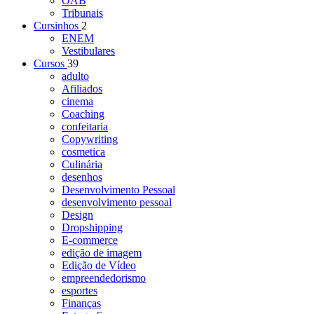
OAB
Tribunais
Cursinhos
2
ENEM
Vestibulares
Cursos
39
adulto
Afiliados
cinema
Coaching
confeitaria
Copywriting
cosmetica
Culinária
desenhos
Desenvolvimento Pessoal
desenvolvimento pessoal
Design
Dropshipping
E-commerce
edição de imagem
Edição de Vídeo
empreendedorismo
esportes
Finanças