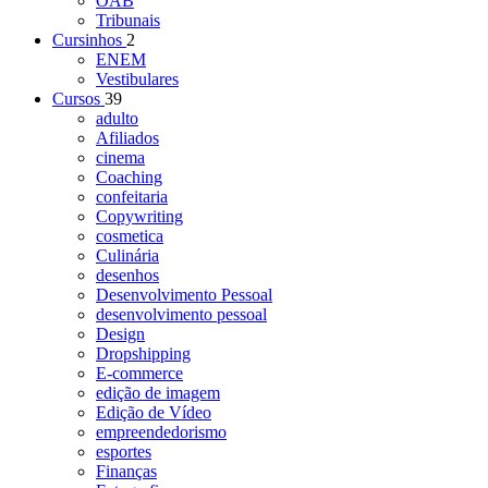
OAB
Tribunais
Cursinhos
2
ENEM
Vestibulares
Cursos
39
adulto
Afiliados
cinema
Coaching
confeitaria
Copywriting
cosmetica
Culinária
desenhos
Desenvolvimento Pessoal
desenvolvimento pessoal
Design
Dropshipping
E-commerce
edição de imagem
Edição de Vídeo
empreendedorismo
esportes
Finanças