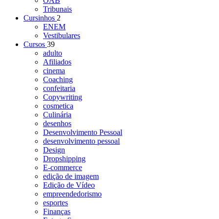
OAB
Tribunais
Cursinhos
2
ENEM
Vestibulares
Cursos
39
adulto
Afiliados
cinema
Coaching
confeitaria
Copywriting
cosmetica
Culinária
desenhos
Desenvolvimento Pessoal
desenvolvimento pessoal
Design
Dropshipping
E-commerce
edição de imagem
Edição de Vídeo
empreendedorismo
esportes
Finanças