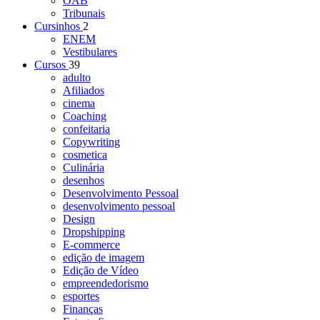
OAB
Tribunais
Cursinhos
2
ENEM
Vestibulares
Cursos
39
adulto
Afiliados
cinema
Coaching
confeitaria
Copywriting
cosmetica
Culinária
desenhos
Desenvolvimento Pessoal
desenvolvimento pessoal
Design
Dropshipping
E-commerce
edição de imagem
Edição de Vídeo
empreendedorismo
esportes
Finanças