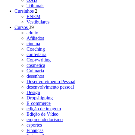
OAB
Tribunais
Cursinhos
2
ENEM
Vestibulares
Cursos
39
adulto
Afiliados
cinema
Coaching
confeitaria
Copywriting
cosmetica
Culinária
desenhos
Desenvolvimento Pessoal
desenvolvimento pessoal
Design
Dropshipping
E-commerce
edição de imagem
Edição de Vídeo
empreendedorismo
esportes
Finanças