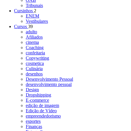
OAB
Tribunais
Cursinhos
2
ENEM
Vestibulares
Cursos
39
adulto
Afiliados
cinema
Coaching
confeitaria
Copywriting
cosmetica
Culinária
desenhos
Desenvolvimento Pessoal
desenvolvimento pessoal
Design
Dropshipping
E-commerce
edição de imagem
Edição de Vídeo
empreendedorismo
esportes
Finanças