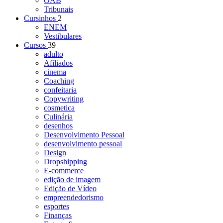
OAB
Tribunais
Cursinhos
2
ENEM
Vestibulares
Cursos
39
adulto
Afiliados
cinema
Coaching
confeitaria
Copywriting
cosmetica
Culinária
desenhos
Desenvolvimento Pessoal
desenvolvimento pessoal
Design
Dropshipping
E-commerce
edição de imagem
Edição de Vídeo
empreendedorismo
esportes
Finanças