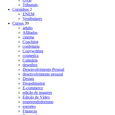
OAB
Tribunais
Cursinhos
2
ENEM
Vestibulares
Cursos
39
adulto
Afiliados
cinema
Coaching
confeitaria
Copywriting
cosmetica
Culinária
desenhos
Desenvolvimento Pessoal
desenvolvimento pessoal
Design
Dropshipping
E-commerce
edição de imagem
Edição de Vídeo
empreendedorismo
esportes
Finanças