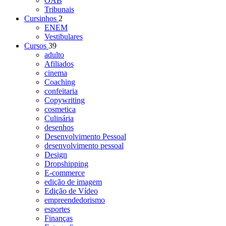
OAB
Tribunais
Cursinhos
2
ENEM
Vestibulares
Cursos
39
adulto
Afiliados
cinema
Coaching
confeitaria
Copywriting
cosmetica
Culinária
desenhos
Desenvolvimento Pessoal
desenvolvimento pessoal
Design
Dropshipping
E-commerce
edição de imagem
Edição de Vídeo
empreendedorismo
esportes
Finanças