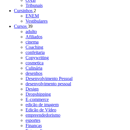
OAB
Tribunais
Cursinhos
2
ENEM
Vestibulares
Cursos
39
adulto
Afiliados
cinema
Coaching
confeitaria
Copywriting
cosmetica
Culinária
desenhos
Desenvolvimento Pessoal
desenvolvimento pessoal
Design
Dropshipping
E-commerce
edição de imagem
Edição de Vídeo
empreendedorismo
esportes
Finanças