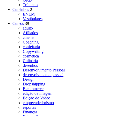
OAB
Tribunais
Cursinhos
2
ENEM
Vestibulares
Cursos
39
adulto
Afiliados
cinema
Coaching
confeitaria
Copywriting
cosmetica
Culinária
desenhos
Desenvolvimento Pessoal
desenvolvimento pessoal
Design
Dropshipping
E-commerce
edição de imagem
Edição de Vídeo
empreendedorismo
esportes
Finanças