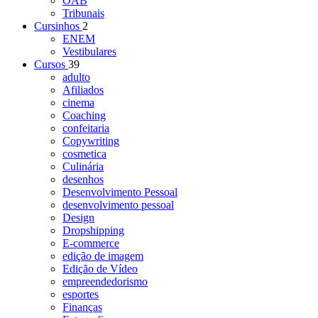
OAB
Tribunais
Cursinhos
2
ENEM
Vestibulares
Cursos
39
adulto
Afiliados
cinema
Coaching
confeitaria
Copywriting
cosmetica
Culinária
desenhos
Desenvolvimento Pessoal
desenvolvimento pessoal
Design
Dropshipping
E-commerce
edição de imagem
Edição de Vídeo
empreendedorismo
esportes
Finanças