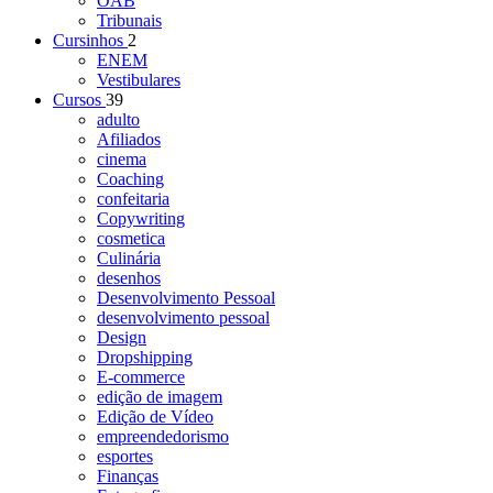
OAB
Tribunais
Cursinhos
2
ENEM
Vestibulares
Cursos
39
adulto
Afiliados
cinema
Coaching
confeitaria
Copywriting
cosmetica
Culinária
desenhos
Desenvolvimento Pessoal
desenvolvimento pessoal
Design
Dropshipping
E-commerce
edição de imagem
Edição de Vídeo
empreendedorismo
esportes
Finanças