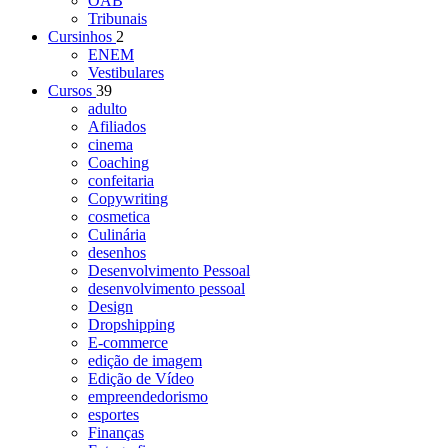
OAB
Tribunais
Cursinhos
2
ENEM
Vestibulares
Cursos
39
adulto
Afiliados
cinema
Coaching
confeitaria
Copywriting
cosmetica
Culinária
desenhos
Desenvolvimento Pessoal
desenvolvimento pessoal
Design
Dropshipping
E-commerce
edição de imagem
Edição de Vídeo
empreendedorismo
esportes
Finanças