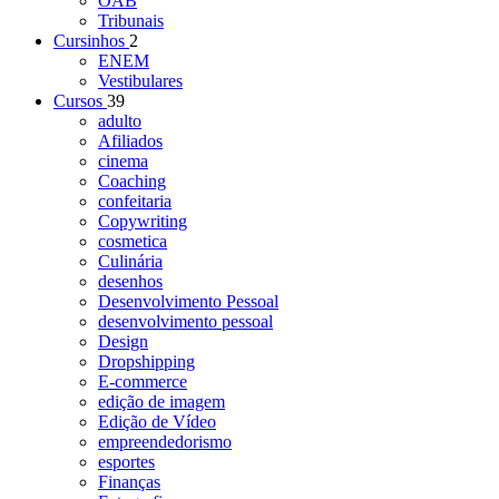
OAB
Tribunais
Cursinhos
2
ENEM
Vestibulares
Cursos
39
adulto
Afiliados
cinema
Coaching
confeitaria
Copywriting
cosmetica
Culinária
desenhos
Desenvolvimento Pessoal
desenvolvimento pessoal
Design
Dropshipping
E-commerce
edição de imagem
Edição de Vídeo
empreendedorismo
esportes
Finanças