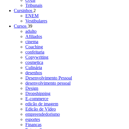
OAB
Tribunais
Cursinhos
2
ENEM
Vestibulares
Cursos
39
adulto
Afiliados
cinema
Coaching
confeitaria
Copywriting
cosmetica
Culinária
desenhos
Desenvolvimento Pessoal
desenvolvimento pessoal
Design
Dropshipping
E-commerce
edição de imagem
Edição de Vídeo
empreendedorismo
esportes
Finanças