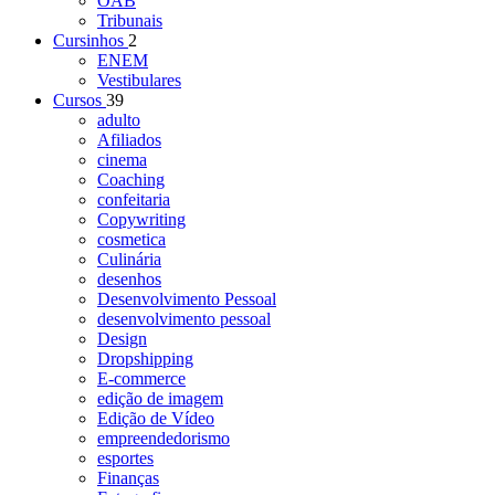
OAB
Tribunais
Cursinhos
2
ENEM
Vestibulares
Cursos
39
adulto
Afiliados
cinema
Coaching
confeitaria
Copywriting
cosmetica
Culinária
desenhos
Desenvolvimento Pessoal
desenvolvimento pessoal
Design
Dropshipping
E-commerce
edição de imagem
Edição de Vídeo
empreendedorismo
esportes
Finanças