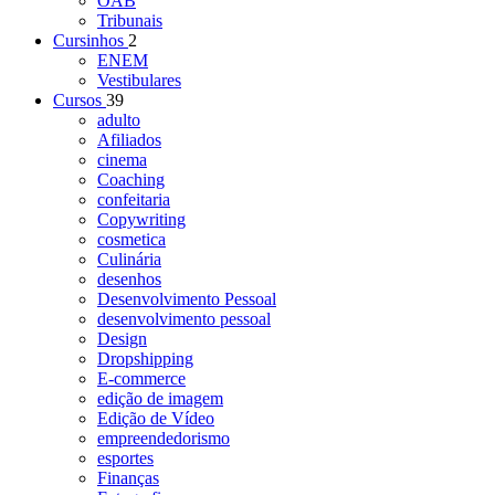
OAB
Tribunais
Cursinhos
2
ENEM
Vestibulares
Cursos
39
adulto
Afiliados
cinema
Coaching
confeitaria
Copywriting
cosmetica
Culinária
desenhos
Desenvolvimento Pessoal
desenvolvimento pessoal
Design
Dropshipping
E-commerce
edição de imagem
Edição de Vídeo
empreendedorismo
esportes
Finanças