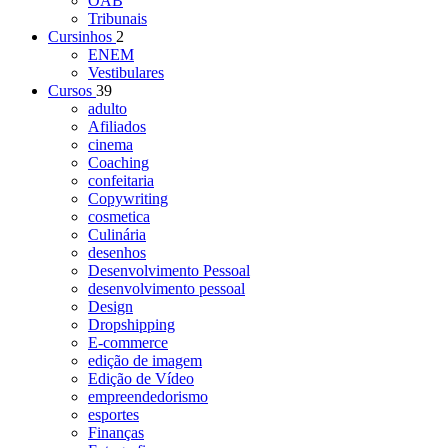
OAB
Tribunais
Cursinhos
2
ENEM
Vestibulares
Cursos
39
adulto
Afiliados
cinema
Coaching
confeitaria
Copywriting
cosmetica
Culinária
desenhos
Desenvolvimento Pessoal
desenvolvimento pessoal
Design
Dropshipping
E-commerce
edição de imagem
Edição de Vídeo
empreendedorismo
esportes
Finanças