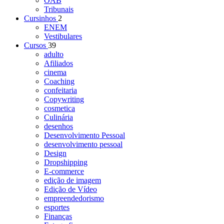
OAB
Tribunais
Cursinhos
2
ENEM
Vestibulares
Cursos
39
adulto
Afiliados
cinema
Coaching
confeitaria
Copywriting
cosmetica
Culinária
desenhos
Desenvolvimento Pessoal
desenvolvimento pessoal
Design
Dropshipping
E-commerce
edição de imagem
Edição de Vídeo
empreendedorismo
esportes
Finanças