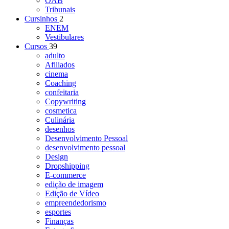
OAB
Tribunais
Cursinhos
2
ENEM
Vestibulares
Cursos
39
adulto
Afiliados
cinema
Coaching
confeitaria
Copywriting
cosmetica
Culinária
desenhos
Desenvolvimento Pessoal
desenvolvimento pessoal
Design
Dropshipping
E-commerce
edição de imagem
Edição de Vídeo
empreendedorismo
esportes
Finanças