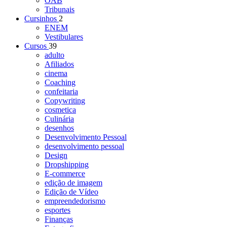
OAB
Tribunais
Cursinhos
2
ENEM
Vestibulares
Cursos
39
adulto
Afiliados
cinema
Coaching
confeitaria
Copywriting
cosmetica
Culinária
desenhos
Desenvolvimento Pessoal
desenvolvimento pessoal
Design
Dropshipping
E-commerce
edição de imagem
Edição de Vídeo
empreendedorismo
esportes
Finanças