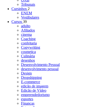
OAB
Tribunais
Cursinhos
2
ENEM
Vestibulares
Cursos
39
adulto
Afiliados
cinema
Coaching
confeitaria
Copywriting
cosmetica
Culinária
desenhos
Desenvolvimento Pessoal
desenvolvimento pessoal
Design
Dropshipping
E-commerce
edição de imagem
Edição de Vídeo
empreendedorismo
esportes
Finanças