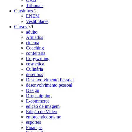
OAB
Tribunais
Cursinhos
2
ENEM
Vestibulares
Cursos
39
adulto
Afiliados
cinema
Coaching
confeitaria
Copywriting
cosmetica
Culinária
desenhos
Desenvolvimento Pessoal
desenvolvimento pessoal
Design
Dropshipping
E-commerce
edição de imagem
Edição de Vídeo
empreendedorismo
esportes
Finanças