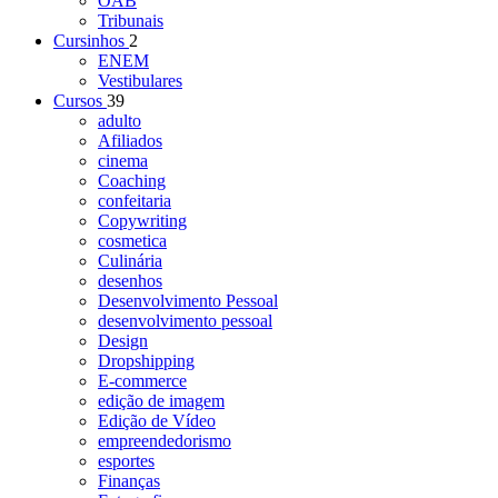
OAB
Tribunais
Cursinhos
2
ENEM
Vestibulares
Cursos
39
adulto
Afiliados
cinema
Coaching
confeitaria
Copywriting
cosmetica
Culinária
desenhos
Desenvolvimento Pessoal
desenvolvimento pessoal
Design
Dropshipping
E-commerce
edição de imagem
Edição de Vídeo
empreendedorismo
esportes
Finanças