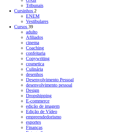
OAB
Tribunais
Cursinhos
2
ENEM
Vestibulares
Cursos
39
adulto
Afiliados
cinema
Coaching
confeitaria
Copywriting
cosmetica
Culinária
desenhos
Desenvolvimento Pessoal
desenvolvimento pessoal
Design
Dropshipping
E-commerce
edição de imagem
Edição de Vídeo
empreendedorismo
esportes
Finanças