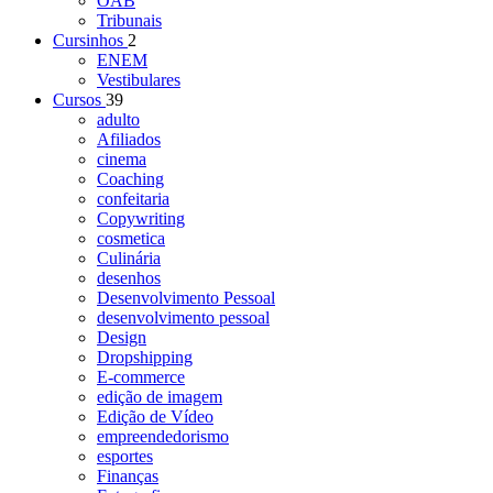
OAB
Tribunais
Cursinhos
2
ENEM
Vestibulares
Cursos
39
adulto
Afiliados
cinema
Coaching
confeitaria
Copywriting
cosmetica
Culinária
desenhos
Desenvolvimento Pessoal
desenvolvimento pessoal
Design
Dropshipping
E-commerce
edição de imagem
Edição de Vídeo
empreendedorismo
esportes
Finanças