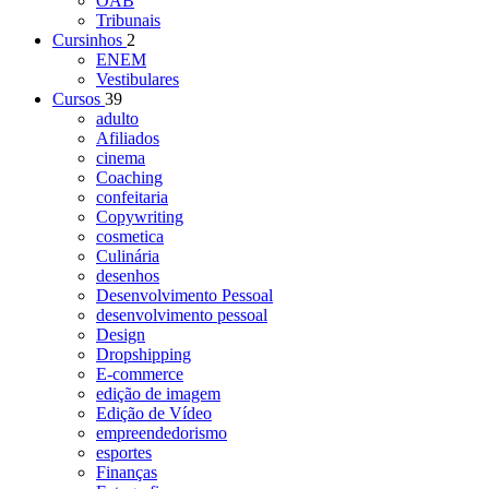
OAB
Tribunais
Cursinhos
2
ENEM
Vestibulares
Cursos
39
adulto
Afiliados
cinema
Coaching
confeitaria
Copywriting
cosmetica
Culinária
desenhos
Desenvolvimento Pessoal
desenvolvimento pessoal
Design
Dropshipping
E-commerce
edição de imagem
Edição de Vídeo
empreendedorismo
esportes
Finanças