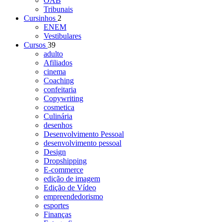
OAB
Tribunais
Cursinhos
2
ENEM
Vestibulares
Cursos
39
adulto
Afiliados
cinema
Coaching
confeitaria
Copywriting
cosmetica
Culinária
desenhos
Desenvolvimento Pessoal
desenvolvimento pessoal
Design
Dropshipping
E-commerce
edição de imagem
Edição de Vídeo
empreendedorismo
esportes
Finanças