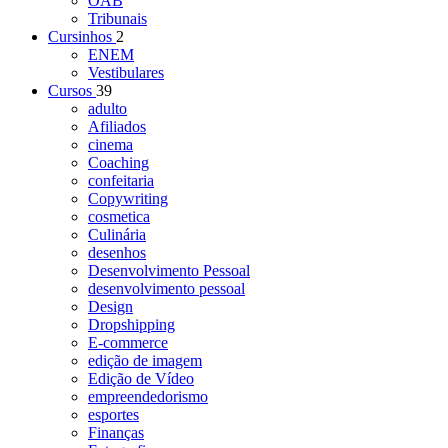
OAB
Tribunais
Cursinhos
2
ENEM
Vestibulares
Cursos
39
adulto
Afiliados
cinema
Coaching
confeitaria
Copywriting
cosmetica
Culinária
desenhos
Desenvolvimento Pessoal
desenvolvimento pessoal
Design
Dropshipping
E-commerce
edição de imagem
Edição de Vídeo
empreendedorismo
esportes
Finanças