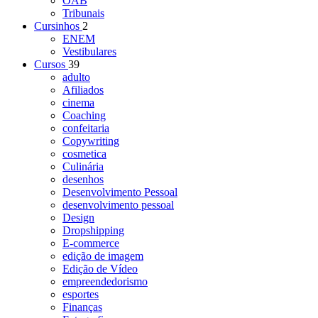
OAB
Tribunais
Cursinhos
2
ENEM
Vestibulares
Cursos
39
adulto
Afiliados
cinema
Coaching
confeitaria
Copywriting
cosmetica
Culinária
desenhos
Desenvolvimento Pessoal
desenvolvimento pessoal
Design
Dropshipping
E-commerce
edição de imagem
Edição de Vídeo
empreendedorismo
esportes
Finanças