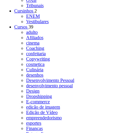
OAB
Tribunais
Cursinhos
2
ENEM
Vestibulares
Cursos
39
adulto
Afiliados
cinema
Coaching
confeitaria
Copywriting
cosmetica
Culinária
desenhos
Desenvolvimento Pessoal
desenvolvimento pessoal
Design
Dropshipping
E-commerce
edição de imagem
Edição de Vídeo
empreendedorismo
esportes
Finanças