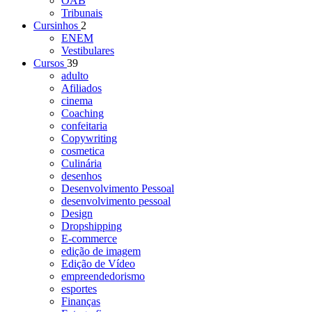
OAB
Tribunais
Cursinhos
2
ENEM
Vestibulares
Cursos
39
adulto
Afiliados
cinema
Coaching
confeitaria
Copywriting
cosmetica
Culinária
desenhos
Desenvolvimento Pessoal
desenvolvimento pessoal
Design
Dropshipping
E-commerce
edição de imagem
Edição de Vídeo
empreendedorismo
esportes
Finanças