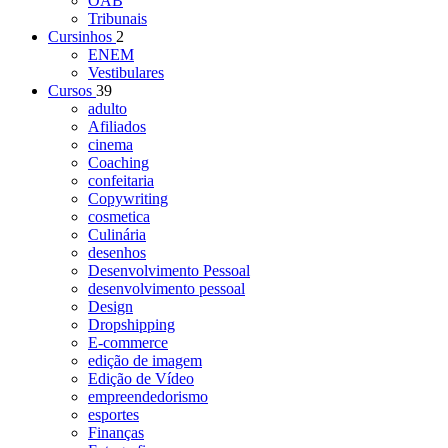
OAB
Tribunais
Cursinhos
2
ENEM
Vestibulares
Cursos
39
adulto
Afiliados
cinema
Coaching
confeitaria
Copywriting
cosmetica
Culinária
desenhos
Desenvolvimento Pessoal
desenvolvimento pessoal
Design
Dropshipping
E-commerce
edição de imagem
Edição de Vídeo
empreendedorismo
esportes
Finanças