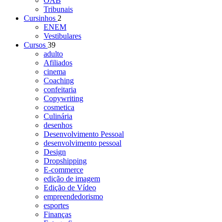
OAB
Tribunais
Cursinhos
2
ENEM
Vestibulares
Cursos
39
adulto
Afiliados
cinema
Coaching
confeitaria
Copywriting
cosmetica
Culinária
desenhos
Desenvolvimento Pessoal
desenvolvimento pessoal
Design
Dropshipping
E-commerce
edição de imagem
Edição de Vídeo
empreendedorismo
esportes
Finanças