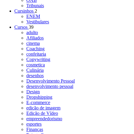
OAB
Tribunais
Cursinhos
2
ENEM
Vestibulares
Cursos
39
adulto
Afiliados
cinema
Coaching
confeitaria
Copywriting
cosmetica
Culinária
desenhos
Desenvolvimento Pessoal
desenvolvimento pessoal
Design
Dropshipping
E-commerce
edição de imagem
Edição de Vídeo
empreendedorismo
esportes
Finanças