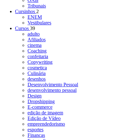
OAB
Tribunais
Cursinhos
2
ENEM
Vestibulares
Cursos
39
adulto
Afiliados
cinema
Coaching
confeitaria
Copywriting
cosmetica
Culinária
desenhos
Desenvolvimento Pessoal
desenvolvimento pessoal
Design
Dropshipping
E-commerce
edição de imagem
Edição de Vídeo
empreendedorismo
esportes
Finanças