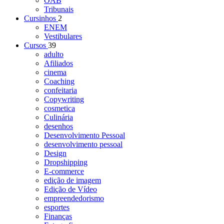
OAB
Tribunais
Cursinhos
2
ENEM
Vestibulares
Cursos
39
adulto
Afiliados
cinema
Coaching
confeitaria
Copywriting
cosmetica
Culinária
desenhos
Desenvolvimento Pessoal
desenvolvimento pessoal
Design
Dropshipping
E-commerce
edição de imagem
Edição de Vídeo
empreendedorismo
esportes
Finanças