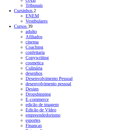
OAB
Tribunais
Cursinhos
2
ENEM
Vestibulares
Cursos
39
adulto
Afiliados
cinema
Coaching
confeitaria
Copywriting
cosmetica
Culinária
desenhos
Desenvolvimento Pessoal
desenvolvimento pessoal
Design
Dropshipping
E-commerce
edição de imagem
Edição de Vídeo
empreendedorismo
esportes
Finanças