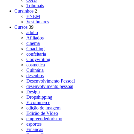
OAB
Tribunais
Cursinhos
2
ENEM
Vestibulares
Cursos
39
adulto
Afiliados
cinema
Coaching
confeitaria
Copywriting
cosmetica
Culinária
desenhos
Desenvolvimento Pessoal
desenvolvimento pessoal
Design
Dropshipping
E-commerce
edição de imagem
Edição de Vídeo
empreendedorismo
esportes
Finanças