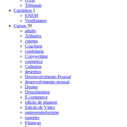
OAB
Tribunais
Cursinhos
2
ENEM
Vestibulares
Cursos
39
adulto
Afiliados
cinema
Coaching
confeitaria
Copywriting
cosmetica
Culinária
desenhos
Desenvolvimento Pessoal
desenvolvimento pessoal
Design
Dropshipping
E-commerce
edição de imagem
Edição de Vídeo
empreendedorismo
esportes
Finanças