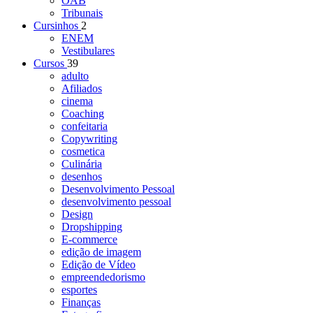
OAB
Tribunais
Cursinhos
2
ENEM
Vestibulares
Cursos
39
adulto
Afiliados
cinema
Coaching
confeitaria
Copywriting
cosmetica
Culinária
desenhos
Desenvolvimento Pessoal
desenvolvimento pessoal
Design
Dropshipping
E-commerce
edição de imagem
Edição de Vídeo
empreendedorismo
esportes
Finanças