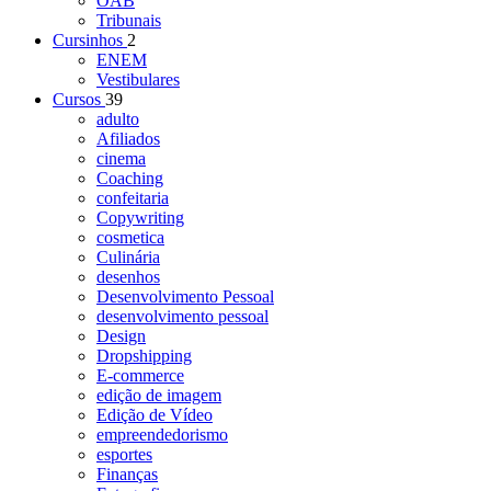
OAB
Tribunais
Cursinhos
2
ENEM
Vestibulares
Cursos
39
adulto
Afiliados
cinema
Coaching
confeitaria
Copywriting
cosmetica
Culinária
desenhos
Desenvolvimento Pessoal
desenvolvimento pessoal
Design
Dropshipping
E-commerce
edição de imagem
Edição de Vídeo
empreendedorismo
esportes
Finanças